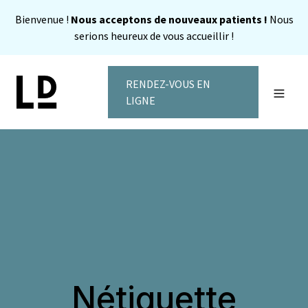
Bienvenue !
Nous acceptons de nouveaux patients !
Nous
serions heureux de vous accueillir !
RENDEZ-VOUS EN
Toggle
LIGNE
Notre Clinique
À propos
Invisalign
Services dentaires
Finances
Contact
English
Nétiquette